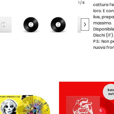
1
/ 8
cattura l’
loro. E co
live, prep
massimo.
Disponibil
Dischi (IT).
P.S.: Non 
nuova fron
Sol
out