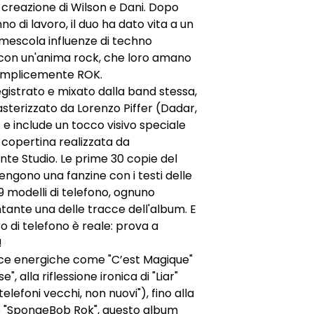
a creazione di Wilson e Dani. Dopo
no di lavoro, il duo ha dato vita a un
mescola influenze di techno
con un'anima rock, che loro amano
semplicemente ROK.
egistrato e mixato dalla band stessa,
sterizzato da Lorenzo Piffer (Dadar,
) e include un tocco visivo speciale
a copertina realizzata da
te Studio. Le prime 30 copie del
tengono una fanzine con i testi delle
9 modelli di telefono, ognuno
ante una delle tracce dell'album. E
ro di telefono è reale: prova a
!
cce energiche come "C’est Magique"
e", alla riflessione ironica di "Liar"
elefoni vecchi, non nuovi"), fino alla
e "SpongeBob Rok", questo album