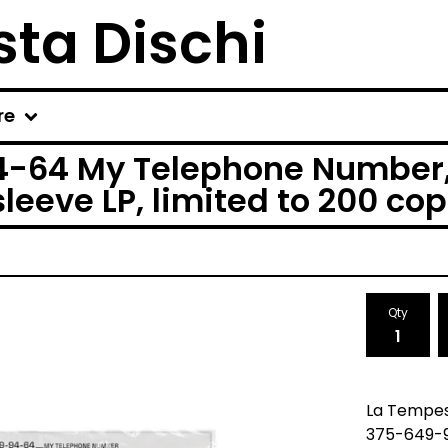
ta Dischi
re
4-64 My Telephone Number
leeve LP, limited to 200 cop
Qty
La Tempest
375-649-