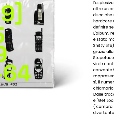
l'esplosiv
oltre un an
disco che 
hardcore 
definire 
L'album, r
è stato ma
Shitty Life
grazie all
Stupefacen
vinile con
canzoni e 
rappresent
sì, il nume
chiamarlo
Dalle tra
e "Get Loos
("compra t
divertent