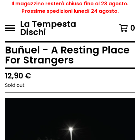
Il magazzino resterà chiuso fino al 23 agosto.
Prossime spedizioni lunedì 24 agosto.
La Tempesta
0
Dischi
Buñuel - A Resting Place
For Strangers
12,90
€
Sold out