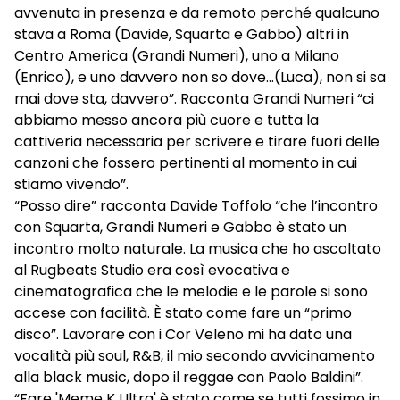
avvenuta in presenza e da remoto perché qualcuno
stava a Roma (Davide, Squarta e Gabbo) altri in
Centro America (Grandi Numeri), uno a Milano
(Enrico), e uno davvero non so dove…(Luca), non si sa
mai dove sta, davvero”. Racconta Grandi Numeri “ci
abbiamo messo ancora più cuore e tutta la
cattiveria necessaria per scrivere e tirare fuori delle
canzoni che fossero pertinenti al momento in cui
stiamo vivendo”.
“Posso dire” racconta Davide Toffolo “che l’incontro
con Squarta, Grandi Numeri e Gabbo è stato un
incontro molto naturale. La musica che ho ascoltato
al Rugbeats Studio era così evocativa e
cinematografica che le melodie e le parole si sono
accese con facilità. È stato come fare un “primo
disco”. Lavorare con i Cor Veleno mi ha dato una
vocalità più soul, R&B, il mio secondo avvicinamento
alla black music, dopo il reggae con Paolo Baldini”.
“Fare 'Meme K Ultra' è stato come se tutti fossimo in