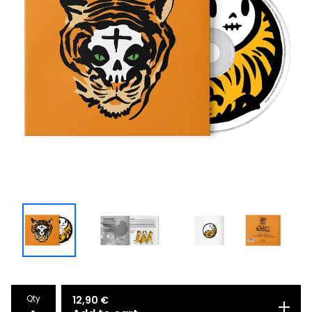
Qty
12,90
€