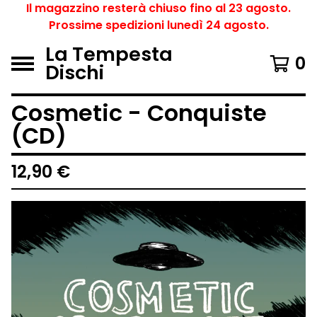
Il magazzino resterà chiuso fino al 23 agosto.
Prossime spedizioni lunedì 24 agosto.
La Tempesta
0
Dischi
Cosmetic - Conquiste
(CD)
12,90
€