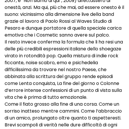
2007, e “Non siamo di qui”, 2009) difettassero di
onestà, anzi. Ma qui, più che mai, ad essere onesto è il
suono: vicinissimo alla dimensione live della band
grazie al lavoro di Paolo Rossi al Waves Studio di
Pesaro e dunque portatore di quella speciale carica
emotiva che i Cosmetic sanno avere sul palco.
Il resto invece conferma la formula che li ha resi una
delle più credibili espressioni italiane dello shoegaze
virato in rotondità pop. Quella mistura di indie rock
ficcante, noise scabro, emo e psichedelia
difficilissima da trovare nel nostro Paese, che
abbinata alla scrittura del gruppo rende episodi
come Lenta conquista, La fine del giorno o Colonne
d‘errore intense confessioni di un punto di vista sulla
vita che è prima di tutto emozionale.
Come il fiato grosso alla fine di una corsa. Come un
sorriso inatteso mentre cammini. Come l‘abbraccio
di un amico, prolungato oltre quanto ti aspetteresti.
Brevi scampoli di verità nelle dure difficoltà di ogni