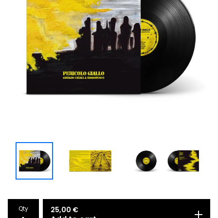
Qty
25,00
€