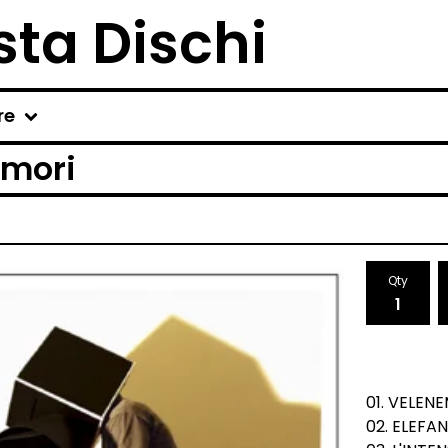
ta Dischi
re
umori
Qty
01. VELEN
02. ELEFAN