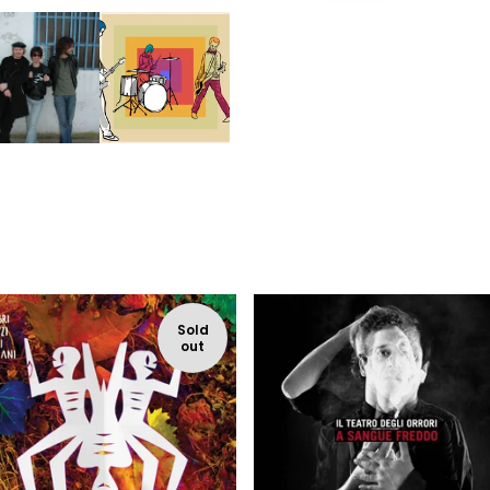
Sold
out