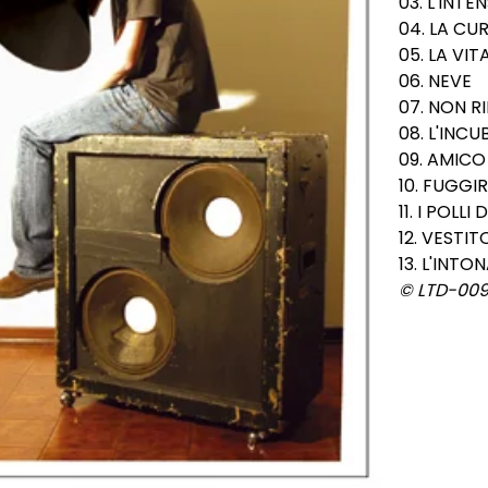
03. L'INT
04. LA CU
05. LA VI
06. NEVE
07. NON R
08. L'INCU
09. AMICO
10. FUGGIR
11. I POLLI
12. VESTIT
13. L'INT
© LTD-00