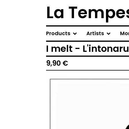
La Tempes
Products
Artists
Mo
I melt - L'intonar
9,90
€