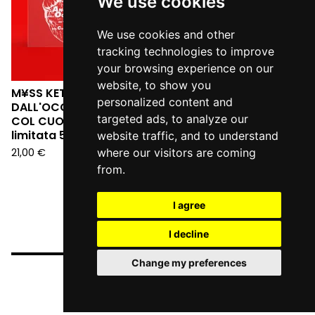
We use cookies
We use cookies and other
tracking technologies to improve
your browsing experience on our
website, to show you
M¥SS KETA - L'ANGELO
personalized content and
DALL'OCCHIALE DA SERA:
targeted ads, to analyze our
COL CUORE IN GOLA (Ed.
limitata 555 copie LP)
website traffic, and to understand
21,00
€
where our visitors are coming
from.
I agree
I decline
Change my preferences