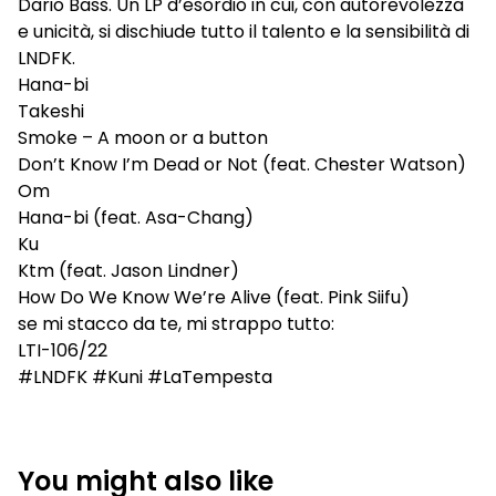
Dario Bass. Un LP d’esordio in cui, con autorevolezza
e unicità, si dischiude tutto il talento e la sensibilità di
LNDFK.
Hana-bi
Takeshi
Smoke – A moon or a button
Don’t Know I’m Dead or Not (feat. Chester Watson)
Om
Hana-bi (feat. Asa-Chang)
Ku
Ktm (feat. Jason Lindner)
How Do We Know We’re Alive (feat. Pink Siifu)
se mi stacco da te, mi strappo tutto:
LTI-106/22
#LNDFK #Kuni #LaTempesta
You might also like