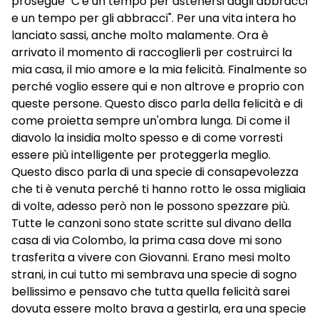
prosegue "C'è un tempo per astenersi dagli abbracci
e un tempo per gli abbracci". Per una vita intera ho
lanciato sassi, anche molto malamente. Ora è
arrivato il momento di raccoglierli per costruirci la
mia casa, il mio amore e la mia felicità. Finalmente so
perché voglio essere qui e non altrove e proprio con
queste persone. Questo disco parla della felicità e di
come proietta sempre un'ombra lunga. Di come il
diavolo la insidia molto spesso e di come vorresti
essere più intelligente per proteggerla meglio.
Questo disco parla di una specie di consapevolezza
che ti è venuta perché ti hanno rotto le ossa migliaia
di volte, adesso però non le possono spezzare più.
Tutte le canzoni sono state scritte sul divano della
casa di via Colombo, la prima casa dove mi sono
trasferita a vivere con Giovanni. Erano mesi molto
strani, in cui tutto mi sembrava una specie di sogno
bellissimo e pensavo che tutta quella felicità sarei
dovuta essere molto brava a gestirla, era una specie