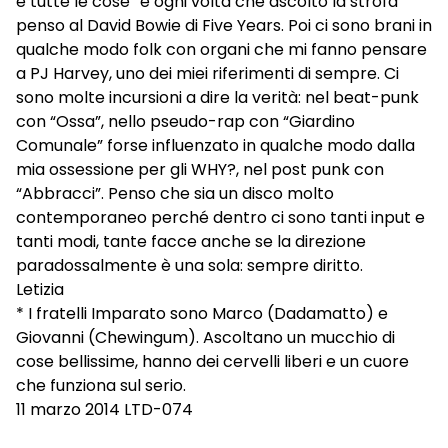
e tutte le cose” e ogni volta che ascolto la strofa
penso al David Bowie di Five Years. Poi ci sono brani in
qualche modo folk con organi che mi fanno pensare
a PJ Harvey, uno dei miei riferimenti di sempre. Ci
sono molte incursioni a dire la verità: nel beat-punk
con “Ossa”, nello pseudo-rap con “Giardino
Comunale” forse influenzato in qualche modo dalla
mia ossessione per gli WHY?, nel post punk con
“Abbracci”. Penso che sia un disco molto
contemporaneo perché dentro ci sono tanti input e
tanti modi, tante facce anche se la direzione
paradossalmente è una sola: sempre diritto.
Letizia
* I fratelli Imparato sono Marco (Dadamatto) e
Giovanni (Chewingum). Ascoltano un mucchio di
cose bellissime, hanno dei cervelli liberi e un cuore
che funziona sul serio.
11 marzo 2014 LTD-074