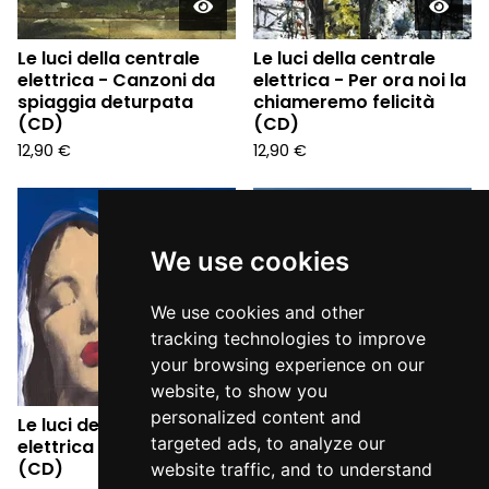
Le luci della centrale
Le luci della centrale
elettrica - Canzoni da
elettrica - Per ora noi la
spiaggia deturpata
chiameremo felicità
(CD)
(CD)
12,90
€
12,90
€
We use cookies
We use cookies and other
tracking technologies to improve
your browsing experience on our
website, to show you
personalized content and
Le luci della centrale
Le luci della centrale
targeted ads, to analyze our
elettrica - Costellazioni
elettrica - Terra (CD)
(CD)
website traffic, and to understand
12,90
€