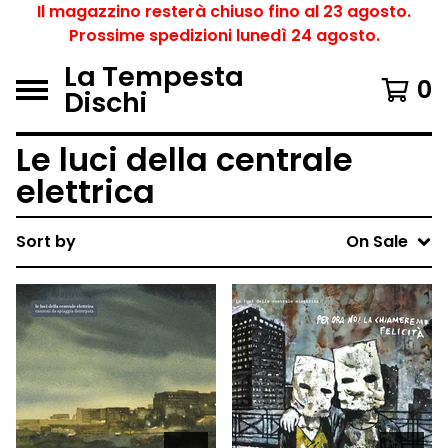
Il magazzino resterà chiuso fino al 23 agosto.
Prossime spedizioni lunedì 24 agosto.
La Tempesta
0
Dischi
Le luci della centrale
elettrica
Sort by
On Sale