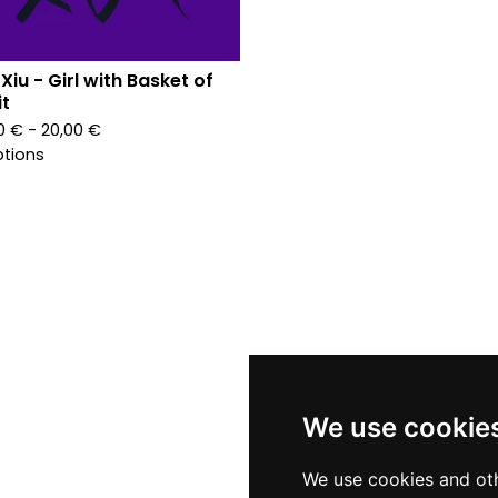
 Xiu - Girl with Basket of
it
90
€
- 20,00
€
ptions
We use cookie
We use cookies and oth