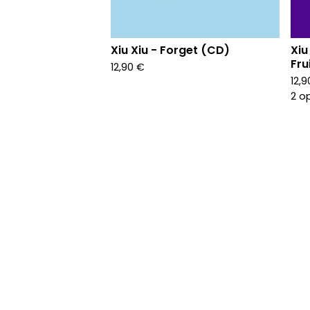
Xiu Xiu - Forget (CD)
Xiu
Fru
12,90
€
12,
2 o