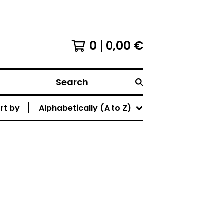
0
0,00
€
Search
rt by
Alphabetically (A to Z)