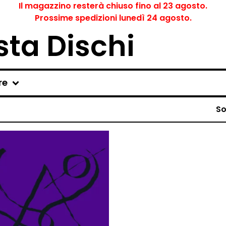
Il magazzino resterà chiuso fino al 23 agosto.
Prossime spedizioni lunedì 24 agosto.
ta Dischi
re
So