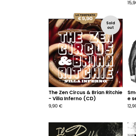
15,
Sold
out
The Zen Circus & Brian Ritchie
Sma
- Villa Inferno (CD)
e s
9,90
€
12,