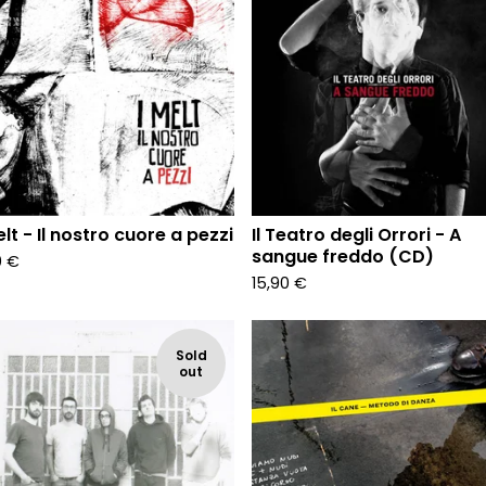
elt - Il nostro cuore a pezzi
Il Teatro degli Orrori - A
sangue freddo (CD)
0
€
15,90
€
Sold
out