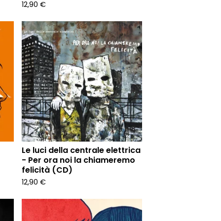
12,90
€
Le luci della centrale elettrica
- Per ora noi la chiameremo
felicità (CD)
12,90
€