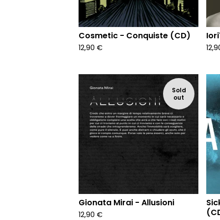
Cosmetic - Conquiste (CD)
Ior
12,90
€
12,
Sold
out
Gionata Mirai - Allusioni
Sic
(C
12,90
€