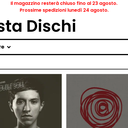
Il magazzino resterà chiuso fino al 23 agosto.
Prossime spedizioni lunedì 24 agosto.
ta Dischi
re