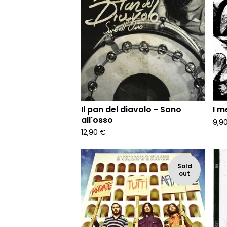
Il pan del diavolo - Sono
I m
all'osso
9,9
12,90
€
Sold
out