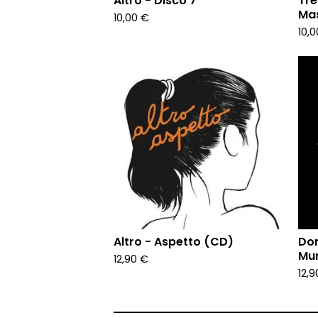
Altro - Disco 7"
Tre
Ma
10,00
€
10,
Altro - Aspetto (CD)
Don
Mu
12,90
€
12,