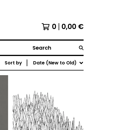
0
0,00
€
Search
Sort by
Date (New to Old)