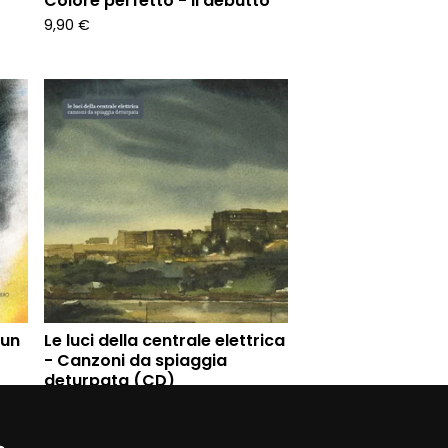
Colore perfetto - Il debutto
9,90
€
 un
Le luci della centrale elettrica
- Canzoni da spiaggia
deturpata (CD)
12,90
€