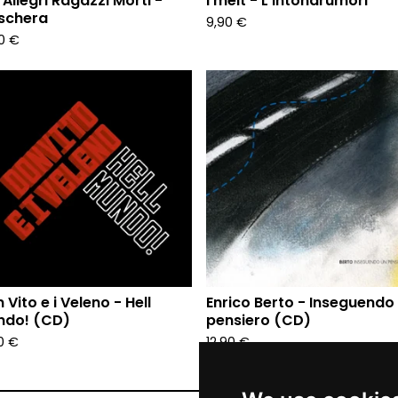
 Allegri Ragazzi Morti -
I melt - L'intonarumori
schera
9,90
€
00
€
 Vito e i Veleno - Hell
Enrico Berto - Inseguendo
ndo! (CD)
pensiero (CD)
90
€
12,90
€