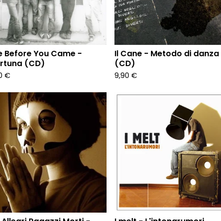
e Before You Came -
Il Cane - Metodo di danza
rtuna (CD)
(CD)
90
€
9,90
€