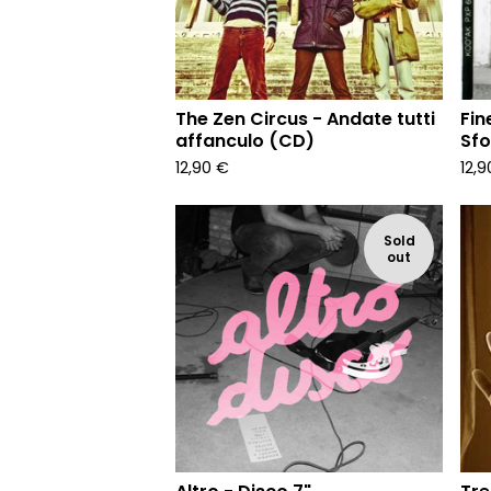
The Zen Circus - Andate tutti
Fin
affanculo (CD)
Sfo
12,90
€
12,
Sold
out