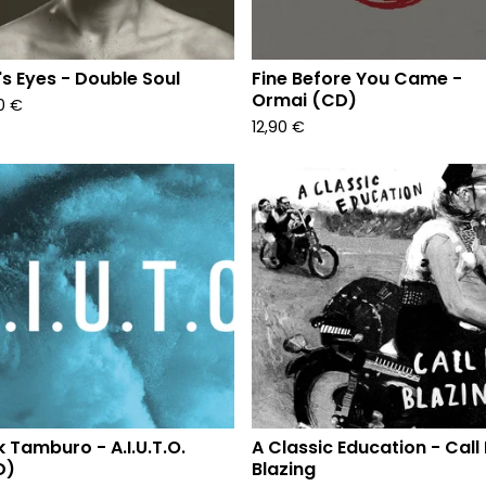
i's Eyes - Double Soul
Fine Before You Came -
Ormai (CD)
90
€
12,90
€
k Tamburo - A.I.U.T.O.
A Classic Education - Call 
D)
Blazing