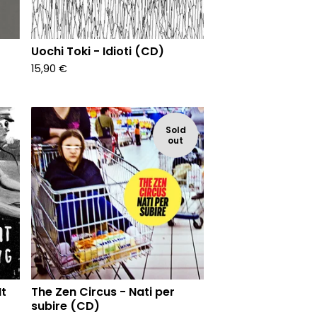
Uochi Toki - Idioti (CD)
15,90
€
Sold
out
It
The Zen Circus - Nati per
subire (CD)