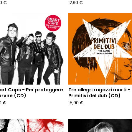
90
€
12,90
€
rt Cops - Per proteggere
Tre allegri ragazzi morti -
ervire (CD)
Primitivi del dub (CD)
90
€
15,90
€