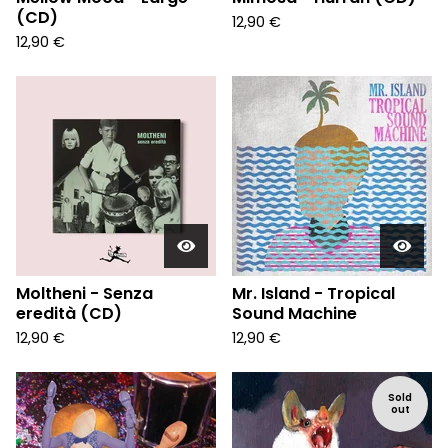
(CD)
12,90
€
12,90
€
Moltheni - Senza
Mr. Island - Tropical
eredità (CD)
Sound Machine
12,90
€
12,90
€
Sold
out