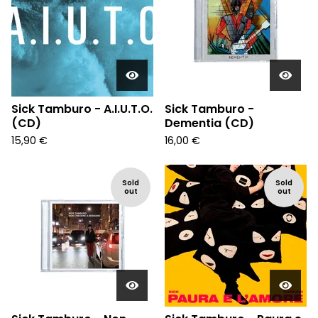
Sick Tamburo - A.I.U.T.O.
Sick Tamburo -
(CD)
Dementia (CD)
15,90
€
16,00
€
Sold
Sold
out
out