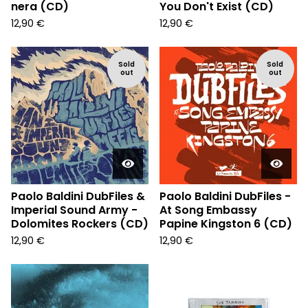
nera (CD)
You Don't Exist (CD)
12,90
€
12,90
€
Sold
Sold
out
out
Paolo Baldini DubFiles &
Paolo Baldini DubFiles -
Imperial Sound Army -
At Song Embassy
Dolomites Rockers (CD)
Papine Kingston 6 (CD)
12,90
€
12,90
€