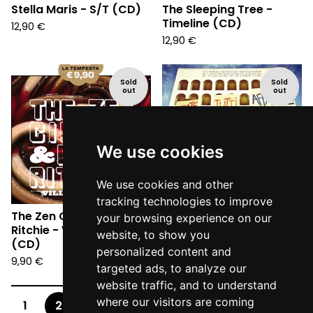
Stella Maris - S/T (CD)
The Sleeping Tree -
Timeline (CD)
12,90
€
12,90
€
Sold
Sold
out
out
We use cookies
We use cookies and other
tracking technologies to improve
The Zen Circus & Brian
The Zen Circus - Andate
your browsing experience on our
Ritchie - Villa Inferno
tutti affanculo (CD)
website, to show you
(CD)
12,90
€
personalized content and
9,90
€
targeted ads, to analyze our
website traffic, and to understand
where our visitors are coming
1
2
3