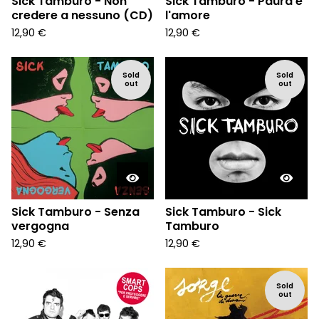
Sick Tamburo - Non
Sick Tamburo - Paura e
credere a nessuno (CD)
l'amore
12,90
€
12,90
€
Sold
Sold
out
out
Sick Tamburo - Senza
Sick Tamburo - Sick
vergogna
Tamburo
12,90
€
12,90
€
Sold
out