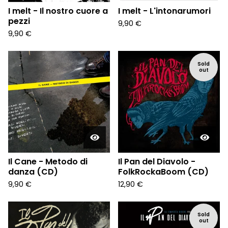
I melt - Il nostro cuore a
I melt - L'intonarumori
pezzi
9,90
€
9,90
€
Sold
out
Il Cane - Metodo di
Il Pan del Diavolo -
danza (CD)
FolkRockaBoom (CD)
9,90
€
12,90
€
Sold
out