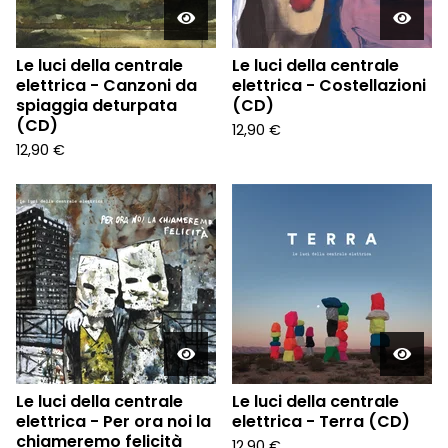
Le luci della centrale
Le luci della centrale
elettrica - Canzoni da
elettrica - Costellazioni
spiaggia deturpata
(CD)
(CD)
12,90
€
12,90
€
Le luci della centrale
Le luci della centrale
elettrica - Per ora noi la
elettrica - Terra (CD)
chiameremo felicità
12,90
€