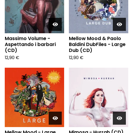
Massimo Volume -
Mellow Mood & Paolo
Aspettando i barbari
Baldini DubFiles - Large
(CD)
Dub (CD)
12,90
€
12,90
€
Mellow Mood - Large
Mimosa - Hurrah (CD)