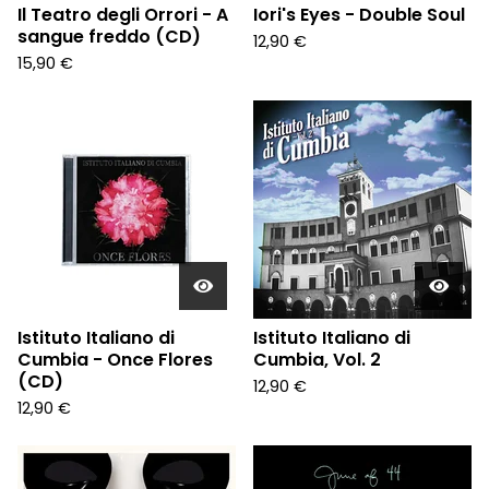
Il Teatro degli Orrori - A
Iori's Eyes - Double Soul
sangue freddo (CD)
12,90
€
15,90
€
Istituto Italiano di
Istituto Italiano di
Cumbia - Once Flores
Cumbia, Vol. 2
(CD)
12,90
€
12,90
€