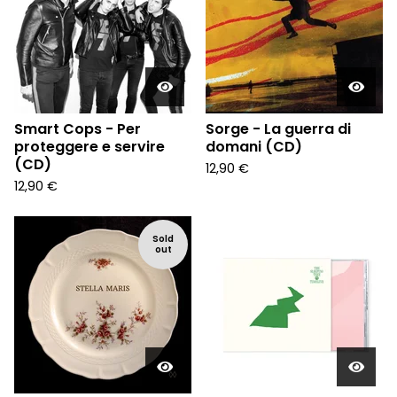
Smart Cops - Per
Sorge - La guerra di
proteggere e servire
domani (CD)
(CD)
12,90
€
12,90
€
Sold
out