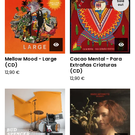
Sold
out
Mellow Mood - Large
Cacao Mental - Para
(CD)
Extrañas Criaturas
(CD)
12,90
€
12,90
€