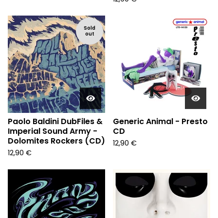
Sold
out
Paolo Baldini DubFiles &
Generic Animal - Presto
Imperial Sound Army -
CD
Dolomites Rockers (CD)
12,90
€
12,90
€