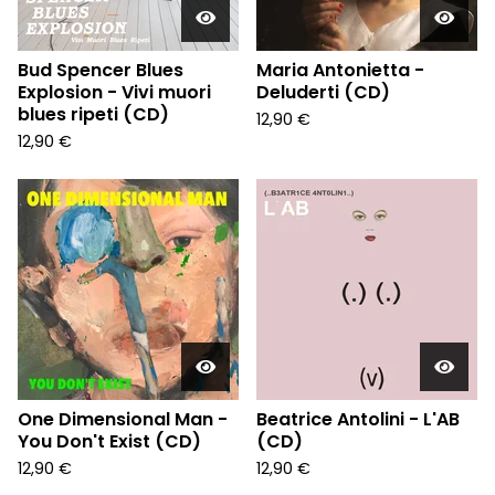
Bud Spencer Blues
Maria Antonietta -
Explosion - Vivi muori
Deluderti (CD)
blues ripeti (CD)
12,90
€
12,90
€
One Dimensional Man -
Beatrice Antolini - L'AB
You Don't Exist (CD)
(CD)
12,90
€
12,90
€