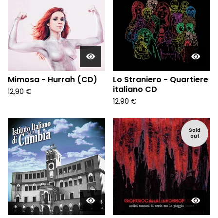
Mimosa - Hurrah (CD)
Lo Straniero - Quartiere
italiano CD
12,90
€
12,90
€
Sold
out