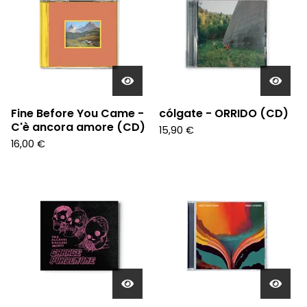
Fine Before You Came -
cólgate - ORRIDO (CD)
C'è ancora amore (CD)
15,90
€
16,00
€