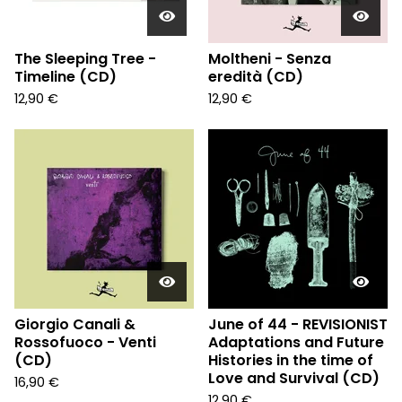
The Sleeping Tree -
Moltheni - Senza
Timeline (CD)
eredità (CD)
12,90
€
12,90
€
Giorgio Canali &
June of 44 - REVISIONIST
Rossofuoco - Venti
Adaptations and Future
(CD)
Histories in the time of
Love and Survival (CD)
16,90
€
12,90
€