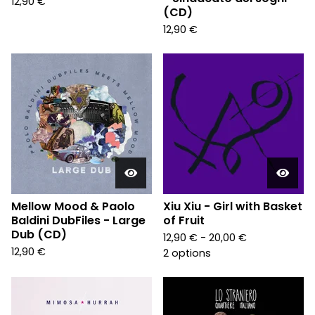
12,90
€
(CD)
12,90
€
Mellow Mood & Paolo
Xiu Xiu - Girl with Basket
Baldini DubFiles - Large
of Fruit
Dub (CD)
12,90
€
- 20,00
€
12,90
€
2 options