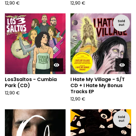
12,90
€
12,90
€
Sold
out
Los3saltos - Cumbia
I Hate My Village - S/T
Park (CD)
CD + I Hate My Bonus
Tracks EP
12,90
€
12,90
€
Sold
out