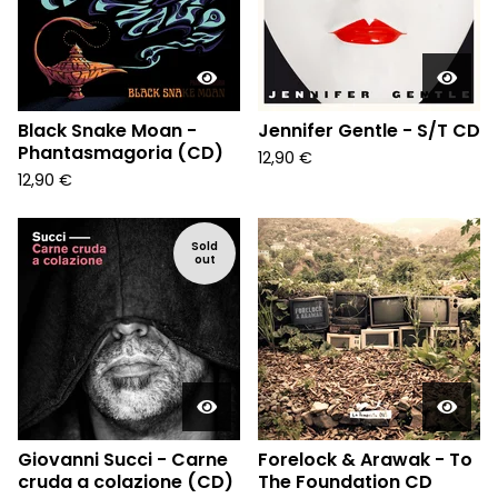
Black Snake Moan -
Jennifer Gentle - S/T CD
Phantasmagoria (CD)
12,90
€
12,90
€
Sold
out
Giovanni Succi - Carne
Forelock & Arawak - To
cruda a colazione (CD)
The Foundation CD