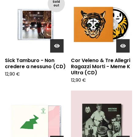
Sold
out
Sick Tamburo - Non
Cor Veleno & Tre Allegri
credere a nessuno (CD)
Ragazzi Morti - Meme K
Ultra (CD)
12,90
€
12,90
€