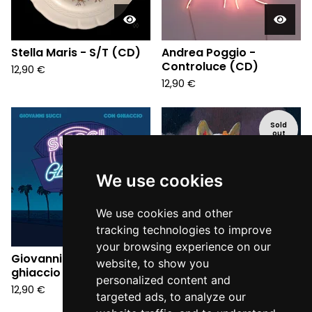
Stella Maris - S/T (CD)
Andrea Poggio -
Controluce (CD)
12,90
€
12,90
€
Sold
out
We use cookies
We use cookies and other
tracking technologies to improve
your browsing experience on our
Giovanni Succi - Con
Ninos du Brasil - Vida
website, to show you
ghiaccio (CD)
Eterna (CD)
personalized content and
12,90
€
12,90
€
targeted ads, to analyze our