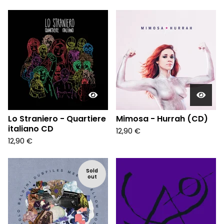
Lo Straniero - Quartiere
Mimosa - Hurrah (CD)
italiano CD
12,90
€
12,90
€
Sold
out