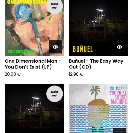
Sold
out
One Dimensional Man -
Buñuel - The Easy Way
You Don't Exist (LP)
Out (CD)
20,00
€
12,90
€
Sold
out