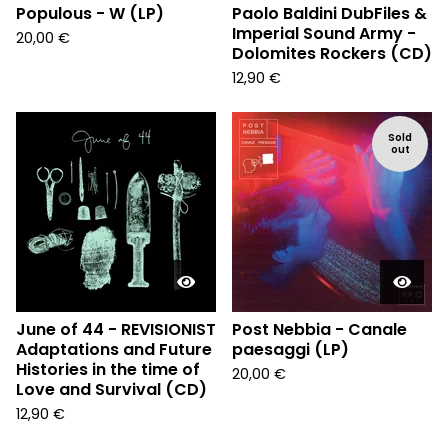
Populous - W (LP)
Paolo Baldini DubFiles &
Imperial Sound Army -
20,00
€
Dolomites Rockers (CD)
12,90
€
Sold
out
June of 44 - REVISIONIST
Post Nebbia - Canale
Adaptations and Future
paesaggi (LP)
Histories in the time of
20,00
€
Love and Survival (CD)
12,90
€