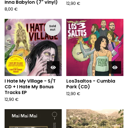
Inna Babylon (7" vinyl)
12,90
€
8,00
€
Sold
out
I Hate My Village - S/T
Los3saltos - Cumbia
CD + I Hate My Bonus
Park (CD)
Tracks EP
12,90
€
12,90
€