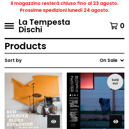
Il magazzino resterà chiuso fino al 23 agosto.
Prossime spedizioni lunedì 24 agosto.
La Tempesta
0
Dischi
Products
Sort by
On Sale
Sold
out