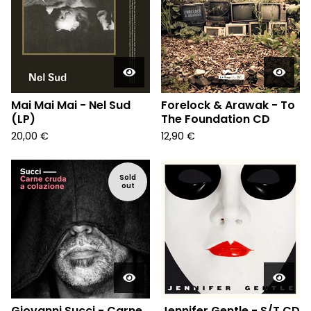
Mai Mai Mai - Nel Sud
Forelock & Arawak - To
(LP)
The Foundation CD
20,00
€
12,90
€
Sold
out
Giovanni Succi - Carne
Jennifer Gentle - S/T CD