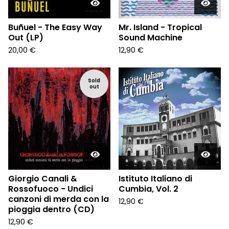
Buñuel - The Easy Way
Mr. Island - Tropical
Out (LP)
Sound Machine
20,00
€
12,90
€
Sold
out
Giorgio Canali &
Istituto Italiano di
Rossofuoco - Undici
Cumbia, Vol. 2
canzoni di merda con la
12,90
€
pioggia dentro (CD)
12,90
€