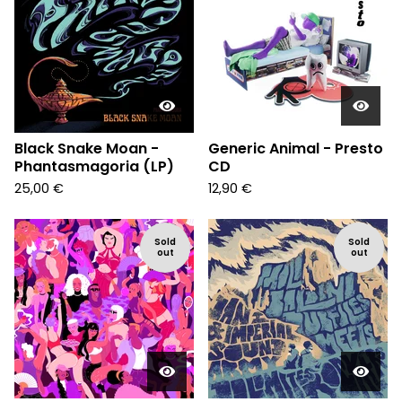
Black Snake Moan -
Generic Animal - Presto
Phantasmagoria (LP)
CD
25,00
€
12,90
€
Sold
Sold
out
out