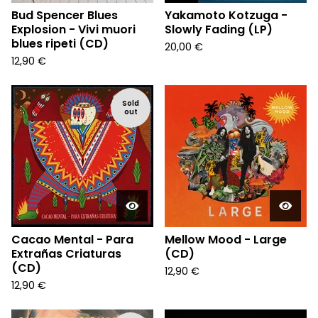
Bud Spencer Blues
Yakamoto Kotzuga -
Explosion - Vivi muori
Slowly Fading (LP)
blues ripeti (CD)
20,00
€
12,90
€
Sold
out
Cacao Mental - Para
Mellow Mood - Large
Extrañas Criaturas
(CD)
(CD)
12,90
€
12,90
€