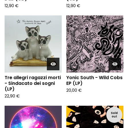
12,90
€
12,90
€
Tre allegri ragazzi morti
Yonic South - Wild Cobs
- Sindacato dei sogni
EP (LP)
(LP)
20,00
€
22,90
€
Sold
out