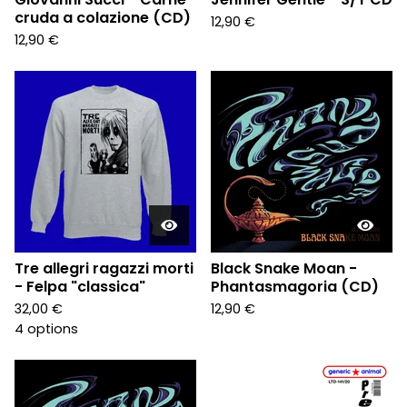
cruda a colazione (CD)
12,90
€
12,90
€
Tre allegri ragazzi morti
Black Snake Moan -
- Felpa "classica"
Phantasmagoria (CD)
32,00
€
12,90
€
4 options