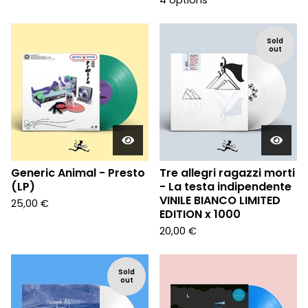
4 options
Sold
out
Generic Animal - Presto
Tre allegri ragazzi morti
(LP)
- La testa indipendente
VINILE BIANCO LIMITED
25,00
€
EDITION x 1000
20,00
€
Sold
out