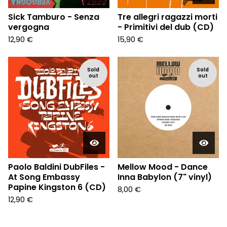
Sick Tamburo - Senza
Tre allegri ragazzi morti
vergogna
- Primitivi del dub (CD)
12,90
€
15,90
€
Sold
Sold
out
out
Paolo Baldini DubFiles -
Mellow Mood - Dance
At Song Embassy
Inna Babylon (7" vinyl)
Papine Kingston 6 (CD)
8,00
€
12,90
€