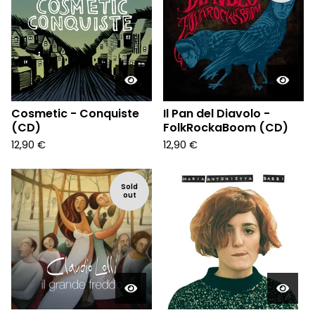
Cosmetic - Conquiste
Il Pan del Diavolo -
(CD)
FolkRockaBoom (CD)
12,90
€
12,90
€
Sold
out