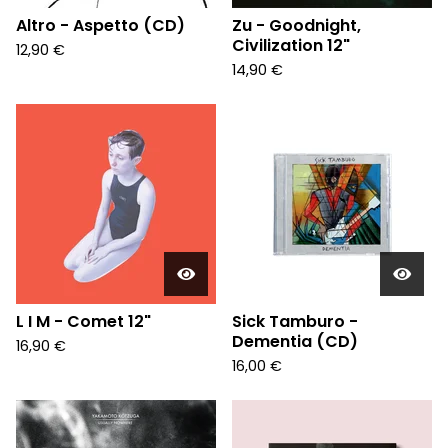
Altro - Aspetto (CD)
Zu - Goodnight,
Civilization 12"
12,90
€
14,90
€
L I M - Comet 12"
Sick Tamburo -
Dementia (CD)
16,90
€
16,00
€