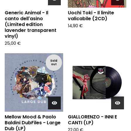
Generic Animal - Il
Uochi Toki - Il limite
canto dell'asino
valicabile (2CD)
(Limited edition
14,90
€
lavender transparent
vinyl)
25,00
€
Sold
out
Mellow Mood & Paolo
GIALLORENZO - INNI E
Baldini DubFiles - Large
CANTI (LP)
Dub (LP)
22,00
€