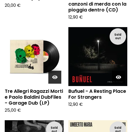
canzoni di merda con la
20,00
€
pioggia dentro (CD)
12,90
€
Sold
out
Tre Allegri Ragazzi Morti
Buñuel - A Resting Place
e Paolo Baldini DubFiles
For Strangers
- Garage Dub (LP)
12,90
€
25,00
€
Sold
Sold
out
out