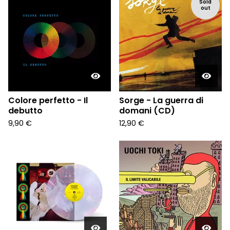
Sold
out
Colore perfetto - Il
Sorge - La guerra di
debutto
domani (CD)
9,90
€
12,90
€