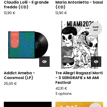
Claudio Lolli - Il grande
Maria Antonietta - Sassi
freddo (CD)
(CD)
12,90
€
12,90
€
Sold
out
Addict Ameba -
Tre Allegri Ragazzi Morti
Caosmosi (LP)
- 3 SERIGRAFIE x MI AMI
Festival
25,00
€
42,10
€
3 options