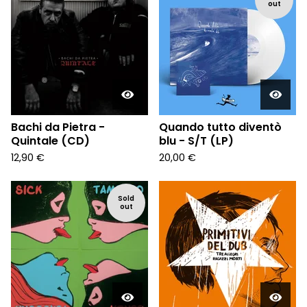
out
Bachi da Pietra -
Quando tutto diventò
Quintale (CD)
blu - S/T (LP)
12,90
€
20,00
€
Sold
out