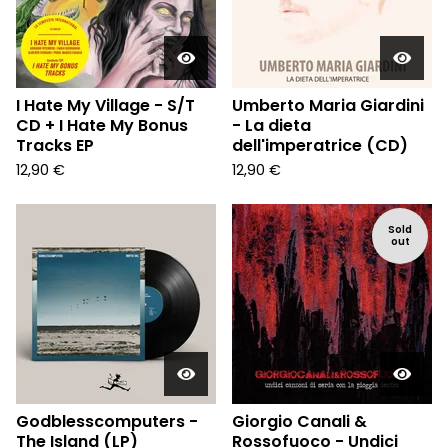
I Hate My Village - S/T
Umberto Maria Giardini
CD + I Hate My Bonus
- La dieta
Tracks EP
dell'imperatrice (CD)
12,90
€
12,90
€
Sold
out
Godblesscomputers -
Giorgio Canali &
The Island (LP)
Rossofuoco - Undici